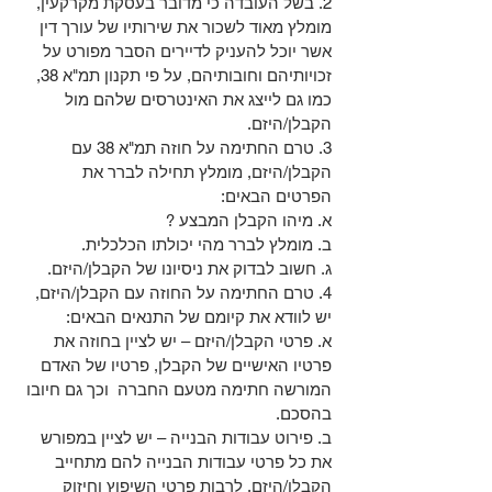
2. בשל העובדה כי מדובר בעסקת מקרקעין, 
מומלץ מאוד לשכור את שירותיו של עורך דין 
אשר יוכל להעניק לדיירים הסבר מפורט על 
זכויותיהם וחובותיהם, על פי תקנון תמ"א 38, 
כמו גם לייצג את האינטרסים שלהם מול 
הקבלן/היזם.
3. טרם החתימה על חוזה תמ"א 38 עם 
הקבלן/היזם, מומלץ תחילה לברר את 
הפרטים הבאים:
א. מיהו הקבלן המבצע ?
ב. מומלץ לברר מהי יכולתו הכלכלית.
ג. חשוב לבדוק את ניסיונו של הקבלן/היזם.
4. טרם החתימה על החוזה עם הקבלן/היזם, 
יש לוודא את קיומם של התנאים הבאים:
א. פרטי הקבלן/היזם – יש לציין בחוזה את 
פרטיו האישיים של הקבלן, פרטיו של האדם 
המורשה חתימה מטעם החברה  וכך גם חיובו 
בהסכם.
ב. פירוט עבודות הבנייה – יש לציין במפורש 
את כל פרטי עבודות הבנייה להם מתחייב 
הקבלן/היזם, לרבות פרטי השיפוץ וחיזוק 