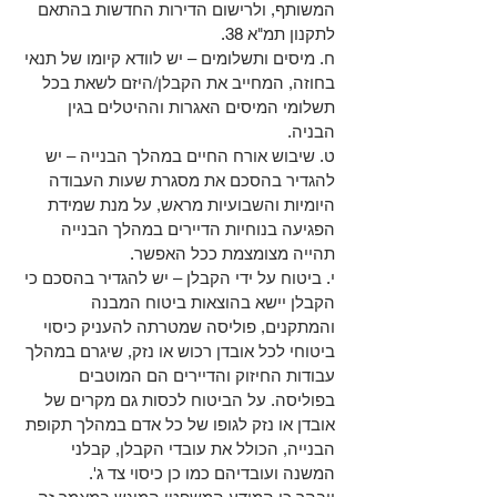
המשותף, ולרישום הדירות החדשות בהתאם 
לתקנון תמ"א 38.
ח. מיסים ותשלומים – יש לוודא קיומו של תנאי 
בחוזה, המחייב את הקבלן/היזם לשאת בכל 
תשלומי המיסים האגרות וההיטלים בגין 
הבניה.
ט. שיבוש אורח החיים במהלך הבנייה – יש 
להגדיר בהסכם את מסגרת שעות העבודה 
היומיות והשבועיות מראש, על מנת שמידת 
הפגיעה בנוחיות הדיירים במהלך הבנייה 
תהייה מצומצמת ככל האפשר.
י. ביטוח על ידי הקבלן – יש להגדיר בהסכם כי 
הקבלן יישא בהוצאות ביטוח המבנה 
והמתקנים, פוליסה שמטרתה להעניק כיסוי 
ביטוחי לכל אובדן רכוש או נזק, שיגרם במהלך 
עבודות החיזוק והדיירים הם המוטבים 
בפוליסה. על הביטוח לכסות גם מקרים של 
אובדן או נזק לגופו של כל אדם במהלך תקופת 
הבנייה, הכולל את עובדי הקבלן, קבלני 
המשנה ועובדיהם כמו כן כיסוי צד ג'.