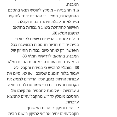
המבנה.
ג. היתר בנייה – מומלץ להוסיף תנאי בהסכם 
ההתקשרות, המציין כי ההסכם יכנס לתוקפו 
מייד לאחר קבלת היתר הבנייה וקבלת 
האישור להתחלת ביצוע העבודות בהתאם 
לתקנון תמ"א 38.
ד. לוח זמנים – הדיירים רשאים לקבוע כי 
בניית יחידות הדיור הנוספות תבוצענה ככל 
האפשר, רק לאחר סיום עבודות החיזוק של 
המבנה, בהתאם לדרישות תמ"א 38.
ה. מועד סיום העבודה במסגרת הסכם תמ"א 
38 –מומלץ להדגיש כי במידה והקבלן לא 
יעמוד בלוח הזמנים שסוכם, ו/או לא יסיים את 
עבודות החיזוק בזמן, יוכלו הדיירים לממש את 
הקנסות והערבויות כפי שמובטח להם בחוזה.
ו. ערבויות – על מנת להבטיח את קיומו של 
ההסכם מומלץ לדרוש מהקבלן/היזם להמציא 
ערבויות.
ז. רישום ותיקון צו הבית המשותף –
הקבלן/היזם יהיה אחראי לתיקון רישום הבית 