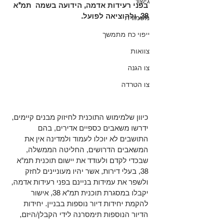
גישור
בפני רעידות אדמה, הידועה בשמה  תמ"א 
38, ולהוציאה לפועל. 
משמורת
ייפוי כח מתמשך
צוואות
צו הגנה
צו הטרדה
כיוון שלמימוש התוכנית לחיזוק מבנים קיימים, 
ידרשו משאבים כספיים אדירים, בהם 
התושבים לא יוכלו לעמוד ולמדינה אין את 
המשאבים הדרושים, החליטה הממשלה, 
שבכדי לקדם ולעודד את יישום תוכנית תמ"א 
38, בעלי דירות, אשר יהיו מעוניינים לחזק 
ולשפר את עמידות בניינם בפני רעידות אדמה, 
יקבלו במסגרת תוכנית תמ"א 38, אישור 
להקמת יחידות דיור נוספות בבניין. יחידות 
הדיור הנוספות תימסרנה לידי הקבלן/היזם, 