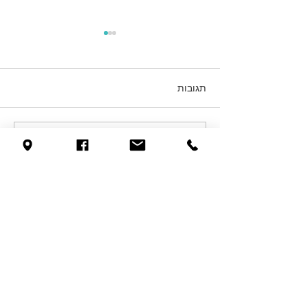
תגובות
איך מתחלקת ירושה
כתיבת תגובה...
לקבלת ייעוץ משפטי
צרו קשר עם המשרד