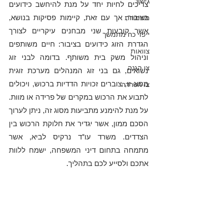
גישור
צריכים לחיות יחד על מנת להיחשב כידועים 
בציבור, אך עם זאת, קיימות פסיקות בנושא, 
משמורת
אשר קובעות שני מבחנים עיקריים לצורך 
ייפוי כח מתמשך
הגדרת הזוג כידועים בציבור: חיים משותפים 
צוואות
וניהול משק בית משותף. בדומה לבני זוג 
צו הגנה
נשואים, גם בני זוג המנהלים מערכת זוגית 
מסוג זו, צוברים זכויות הדדיות ברכוש, ויכולים 
צו הטרדה
לתבוע את הרכוש במקרים של פרידה או מוות. 
על מנת להימנע מתביעות מסוג זה, ניתן לערוך 
הסכם ממון, אשר יגדיר את חלוקת הרכוש בין 
הצדדים. משרד עו"ד נרקיס לביא, אשר 
מתמחה בתחום דיני המשפחה, ישמח ללוות 
אתכם ולסייע לכם בתהליך.