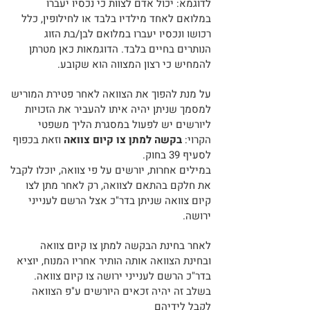
לדוגמא: יכול אדם ל
צוות כי נכסיו יעברו
במ
לואם לאחד מילדיו בלבד או לחילו
פין, כלל
רכושו ונכסיו יעברו במלואם לבן/בת הזוג
הנותרים בחיים בלבד. הדוגמאות כאן מטרתן
להמחיש כי רצון המצווה הוא שקובע.
על מנת להפוך את הצוואה לאחר פטירת המוריש
למסמך שניתן יהיה איתו להעביר את הזכויות
ליורשים יש לפעול במסגרת הליך משפטי
הקרוי:
בקשה למתן צו קיום צוואה
וזאת בכפוף
לסעיף 39 בחוק.
במילים אחרות, יורשים על פי צוואה, יוכלו לקבל
את חלקם בהתאם לצוואה, רק לאחר מתן לצו
קיום צוואה שניתן בדר"כ אצל הרשם לענייני
יר
ושה.
לאחר בחינת הבקשה למתן צו קיום צוואה
ובחינת הצוואה אותה הותיר אחריו המנוח, יוציא
בדר"כ הרשם לענייני ירושה צו קיום צוואה.
בשלב זה יהיה זכאים היורשים ע"פ הצוואה
לקבל לידיהם