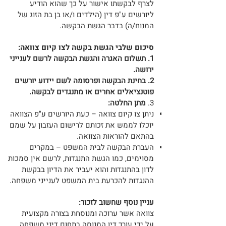
לצרף לבקשתו אישור על כך שהוא הודיע
ליורשים ע"פ דין (הילדים ו/או בן בת הזוג של
המנוח/ה) בדבר הגשת הבקשה.
סיכום שלבי הגשת בקשה לצו קיום צוואה:
1. תשלום האגרה והגשת הבקשה לרשם לענייני
ירושה.
2. בחינת הבקשה ופרסומה לשם יידוע יורשים
פוטנציאלים אחרים או מתנגדים לבקשה.
3.
מתן החלטה:
ניתן צו קיום צוואה – כעת היורשים ע"פ הצוואה
יוכלו לממש את זכותם לרישום העזבון על שמם
בהתאם להוראות הצוואה.
העברת הבקשה לבית המשפט – במקרים
מסוימים, כמו הגשת התנגדות, לרשם אין סמכות
לדון בהתנגדות והוא יעביר את הדיון בבקשת
ההנגדות להכרעת בית המשפט לענייני משפחה.
עניין נוסף שחשוב לזכור:
צוואה אשר ערוכה ומנוסחת בצורה מקצועית
על
ידי עורך ד
ין המנוסה בתחום דיני משפחה