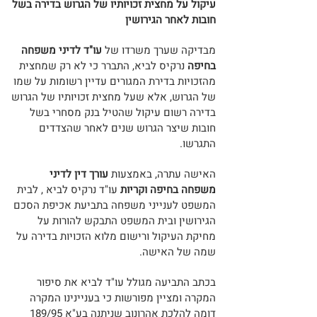
עיקול על מחצית זכויותיו של הגרוש בדירה בשל
חובות לאחר הגירושין
מבדיקה שערך משרדו של
עו"ד לדיני משפחה
בחיפה
נרקיס לביא, התברר כי לא רק שמחצית
מהזכויות בדירת המגורים עדיין רשומות על שמו
של הגרוש, אלא שעל מחצית זכויותיו של הגרוש
בדירה רשום עיקול שהטיל בנק מסחרי בשל
חובות שיצר הגרוש שנים לאחר שהצדדים
התגרשו.
האישה עתרה, באמצעות
עורך דין לדיני
משפחה
בחיפה וקריות
עו"ד נרקיס לביא , לבית
המשפט לענייני משפחה בתביעת אכיפת הסכם
הגירושין ובית המשפט התבקש להורות על
מחיקת העיקול ורישום מלוא הזכויות בדירה על
שמה של האישה.
בכתב התביעה מגולל עו"ד לביא את סיפור
המקרה ומציין מפורשות כי בעניינינו המקרה
דומה להלכת אהרונוב שניתנה בע"א 189/95