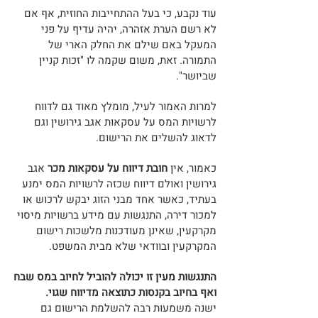
עוד נקבע, כי בעל ההתחייבות החוזית, אף אם
לא רשם הערת אזהרה, יהיה עדיף על פני
המעקל באם שילם את החלק הארי של
התמורה. זאת, משום שקמה לו "זכות קניין
שביושר".
למרות האמור לעיל, מומלץ מאוד גם לדווח
לרשויות המס על עסקאות אגב גירושין וגם
לדאוג להשלים את הרישום.
כאמור, אין
חובת דיווח על עסקאות
מכר
אגב
גירושין ואולם דיווח שכזה לרשויות המס ימנע
בעתיד, כאשר אחד מבני הזוג יבקש לרכוש או
למכור דירה, התנגשות עם מידע ברשויות מיסוי
מקרקעין, שאינן מעודכנות מלשכות רישום
המקרקעין ובוודאי שלא מבית המשפט.
התנגשות מעין זו יכולה להוביל לחיוב במס שבח
ואף בחיוב בקנסות כתוצאה מדיווח שגוי.
ישנה משמעות רבה להשלמ
ת הרישום גם