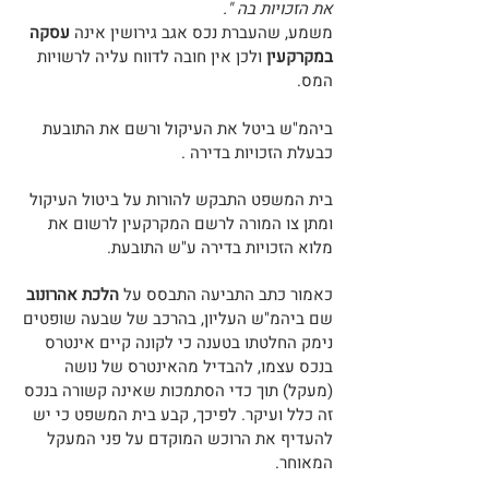
את הזכויות בה ".
משמע, שהעברת נכס אגב גירושין אינה
עסקה
במקרקעין
ולכן אין חובה לדווח עליה לרשויות
המס.
ביהמ"ש ביטל את העיקול ורשם את התובעת
כבעלת הזכויות בדירה .
בית המשפט התבקש להורות על ביטול העיקול
ומתן צו המורה לרשם המקרקעין לרשום את
מלוא הזכויות בדירה ע"ש התובעת.
כאמור כתב התביעה התבסס על
הלכת אהרונוב
שם ביהמ"ש העליון, בהרכב של שבעה שופטים
נימק החלטתו בטענה כי לקונה קיים אינטרס
בנכס עצמו, להבדיל מהאינטרס של נושה
(מעקל) תוך כדי הסתמכות שאינה קשורה בנכס
זה כלל ועיקר. לפיכך, קבע בית המשפט כי יש
להעדיף את הרוכש המוקדם על פני המעקל
המאוחר.