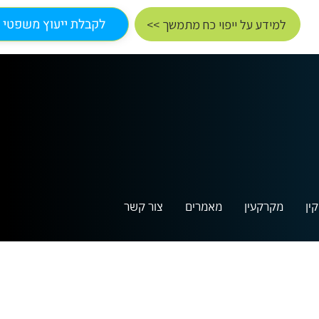
< לקבלת ייעוץ משפטי
<< למידע על ייפוי כח מתמשך
ין
מקרקעין
מאמרים
צור קשר